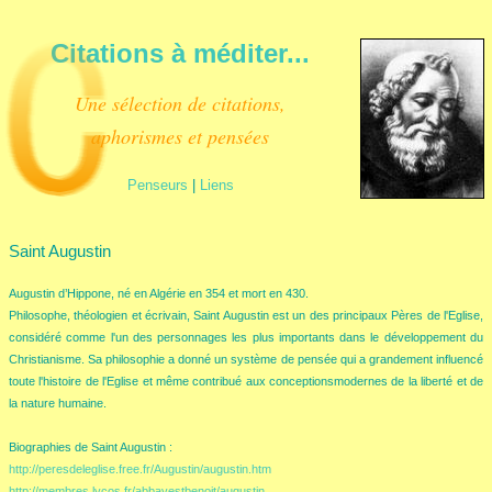
Citations à méditer...
Une sélection de citations,
aphorismes et pensées
Penseurs
|
Liens
Saint Augustin
Augustin d’Hippone, né en Algérie en 354 et mort en 430.
Philosophe, théologien et écrivain, Saint Augustin est un des principaux Pères de l'Eglise,
considéré comme l'un des personnages les plus importants dans le développement du
Christianisme. Sa philosophie a donné un système de pensée qui a grandement influencé
toute l'histoire de l'Eglise et même contribué aux conceptionsmodernes de la liberté et de
la nature humaine.
Biographies de Saint Augustin :
http://peresdeleglise.free.fr/Augustin/augustin.htm
http://membres.lycos.fr/abbayestbenoit/augustin