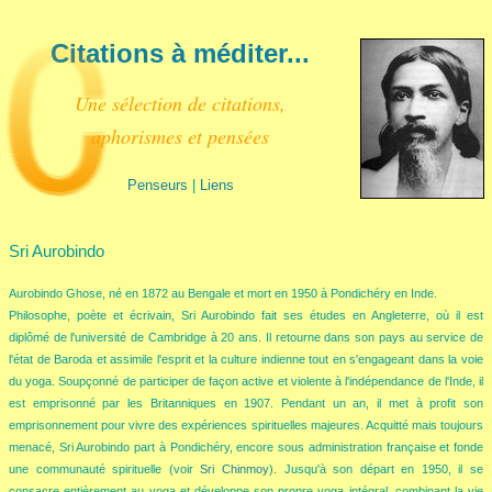
Citations à méditer...
Une sélection de citations,
aphorismes et pensées
Penseurs
|
Liens
Sri Aurobindo
Aurobindo Ghose, né en 1872 au Bengale et mort en 1950 à Pondichéry en Inde.
Philosophe, poète et écrivain, Sri Aurobindo fait ses études en Angleterre, où il est
diplômé de l'université de Cambridge à 20 ans. Il retourne dans son pays au service de
l'état de Baroda et assimile l'esprit et la culture indienne tout en s'engageant dans la voie
du yoga. Soupçonné de participer de façon active et violente à l'indépendance de l'Inde, il
est emprisonné par les Britanniques en 1907. Pendant un an, il met à profit son
emprisonnement pour vivre des expériences spirituelles majeures. Acquitté mais toujours
menacé, Sri Aurobindo part à Pondichéry, encore sous administration française et fonde
une communauté spirituelle (voir
Sri Chinmoy
). Jusqu'à son départ en 1950, il se
consacre entièrement au yoga et développe son propre yoga intégral, combinant la vie